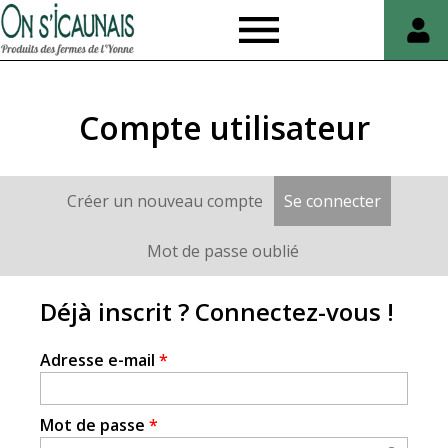
On
s'icaunais
Compte utilisateur
Créer un nouveau compte
Se connecter
(onglet a
Onglets
principaux
Mot de passe oublié
Déjà inscrit ? Connectez-vous !
Adresse e-mail
*
Mot de passe
*