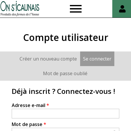
On
s'icaunais
Compte utilisateur
Créer un nouveau compte
Se connecter
(onglet a
Onglets
principaux
Mot de passe oublié
Déjà inscrit ? Connectez-vous !
Adresse e-mail
*
Mot de passe
*