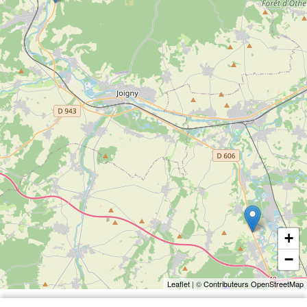
+
−
Leaflet
| ©
Contributeurs OpenStreetMap