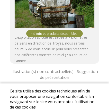
L'exploitation apicole est située à 7 kilomètres
de Sens en direction de Troyes, nous serons
heureux de vous accueillir pour vous présenter
nos différentes variétés de miel (7 au cours de
l'année :…
Ce site utilise des cookies techniques afin de
Mail :
dmrouyer@free.fr
- Tél. : 06 34 49 66 48
vous proposer une navigation confortable. En
Mentions légales
|
Conditions Générales de Vente
naviguant sur le site vous acceptez l’utilisation
|
Protection des données personnelles
de ces cookies.