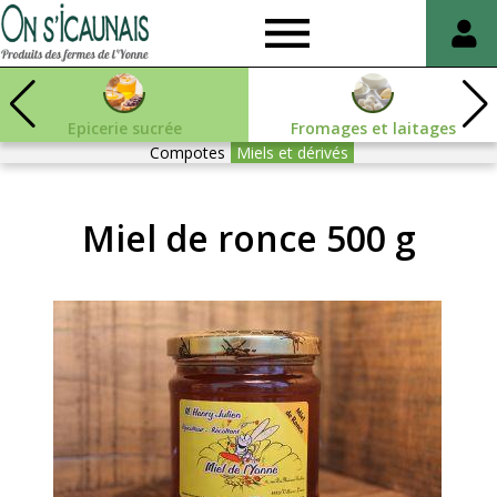
On
s'icaunais
Epicerie sucrée
Fromages et laitages
Compotes
Miels et dérivés
Miel de ronce 500 g