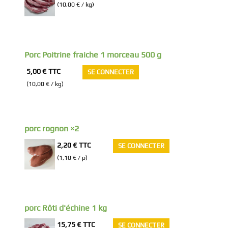
(10,00 € / kg)
Porc Poitrine fraiche 1 morceau 500 g
5,00 €
TTC
SE CONNECTER
(10,00 € / kg)
porc rognon ×2
2,20 €
TTC
SE CONNECTER
(1,10 € / p)
porc Rôti d'échine 1 kg
15,75 €
TTC
SE CONNECTER