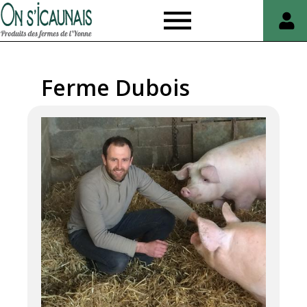
On
s'icaunais
Ferme Dubois