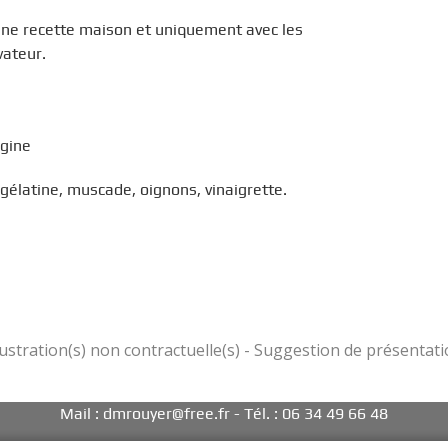
une recette maison et uniquement avec les
vateur.
igine
 gélatine, muscade, oignons, vinaigrette.
Mail :
dmrouyer@free.fr
- Tél. : 06 34 49 66 48