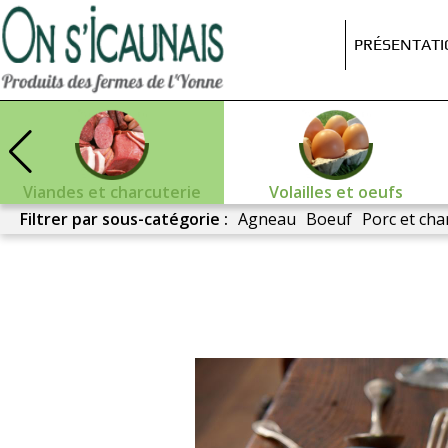
On
s'icaunais
PRÉSENTAT
Viandes et charcuterie
Volailles et oeufs
Filtrer par sous-catégorie :
Agneau
Boeuf
Porc et cha